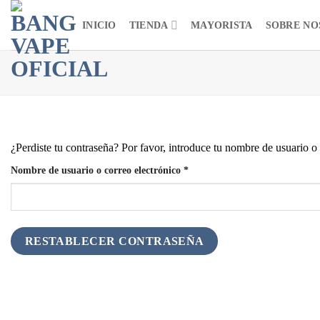
Saltar
INICIO
TIENDA
MAYORISTA
SOBRE NO
al
contenido
¿Perdiste tu contraseña? Por favor, introduce tu nombre de usuario o 
Obligatorio
Nombre de usuario o correo electrónico
*
RESTABLECER CONTRASEÑA