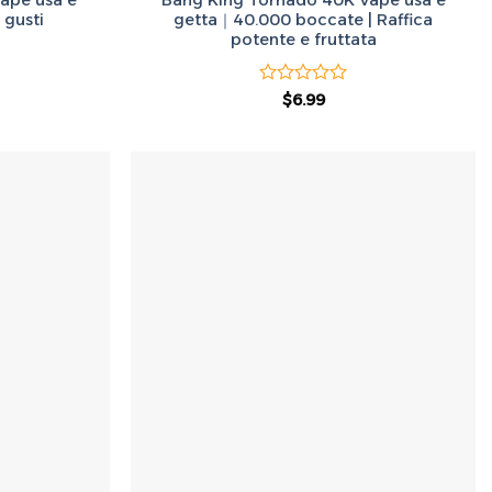
1 gusti
getta｜40.000 boccate | Raffica
potente e fruttata
zo
Valutato
Il
Il
$
6.99
le
prezzo
prezzo
0
originale
attuale
su
.
era:
è:
5
$50.00.
$6.99.