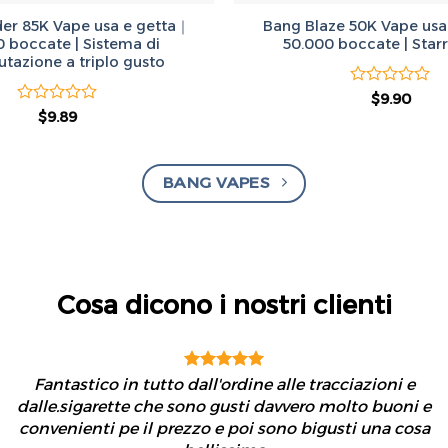
er 85K Vape usa e getta｜
Bang Blaze 50K Vape usa
0 boccate | Sistema di
50.000 boccate | Starr
azione a triplo gusto
Valutato
Il
Il
$
9.90
prezzo
prez
0
Valutato
Il
Il
$
9.89
originale
attua
prezzo
prezzo
0
su
era:
è:
originale
attuale
5
su
$50.00.
$9.90
era:
è:
5
$50.00.
$9.89.
BANG VAPES
Cosa dicono i nostri clienti
Fantastico in tutto dall'ordine alle tracciazioni e
dalle.sigarette che sono gusti davvero molto buoni e
convenienti pe il prezzo e poi sono bigusti una cosa