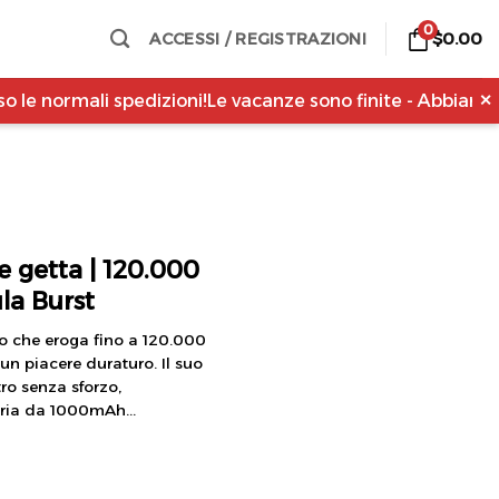
0
$
0.00
ACCESSI / REGISTRAZIONI
rmali spedizioni!
Le vacanze sono finite - Abbiamo ripreso 
✕
e getta | 120.000
la Burst
lo che eroga fino a 120.000
un piacere duraturo. Il suo
tro senza sforzo,
eria da 1000mAh...