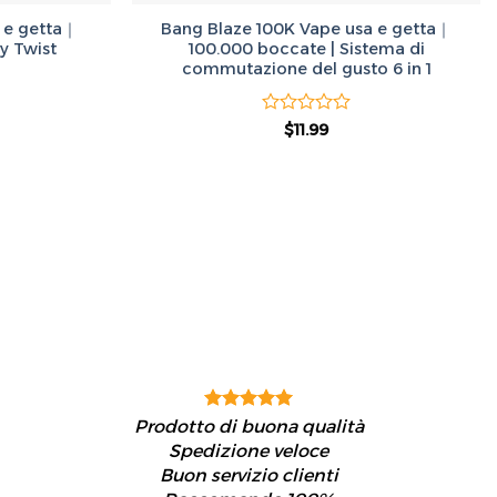
 e getta｜
Bang Blaze 100K Vape usa e getta｜
y Twist
100.000 boccate | Sistema di
commutazione del gusto 6 in 1
zo
Valutato
Il
Il
$
11.99
le
prezzo
prezzo
0
originale
attuale
su
.
era:
è:
5
$50.00.
$11.99.
Prodotto di buona qualità
Spedizione veloce
Buon servizio clienti