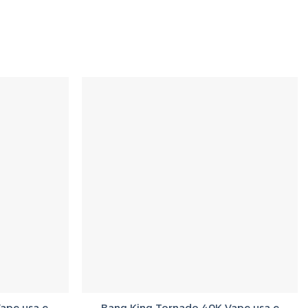
Vape usa e
Bang King Tornado 40K Vape usa e