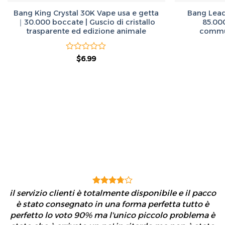
Bang King Crystal 30K Vape usa e getta
Bang Lead
｜30.000 boccate | Guscio di cristallo
85.00
trasparente ed edizione animale
commut
Valutato
Il
Il
$
6.99
prezzo
prezzo
0
originale
attuale
su
era:
è:
5
$50.00.
$6.99.
il servizio clienti è totalmente disponibile e il pacco
è stato consegnato in una forma perfetta tutto è
perfetto lo voto 90% ma l'unico piccolo problema è