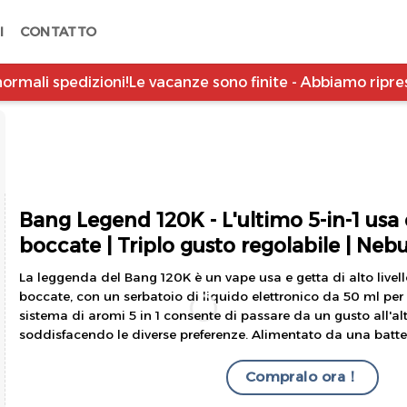
I
CONTATTO
spedizioni!
Le vacanze sono finite - Abbiamo ripreso le no
Bang Legend 120K - L'ultimo 5-in-1 usa 
boccate | Triplo gusto regolabile | Nebu
La leggenda del Bang 120K è un vape usa e getta di alto livel
boccate, con un serbatoio di liquido elettronico da 50 ml per 
sistema di aromi 5 in 1 consente di passare da un gusto all'al
soddisfacendo le diverse preferenze. Alimentato da una batt
Compralo ora！