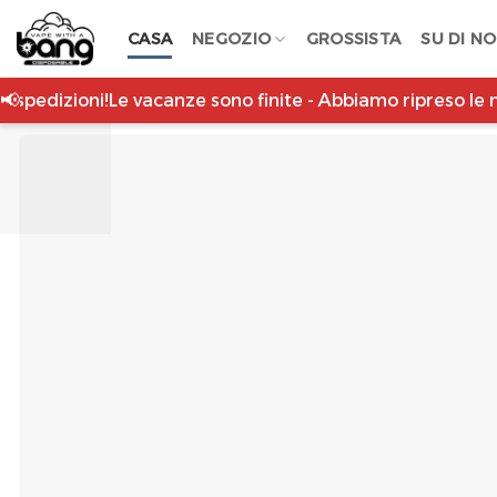
Salta
CASA
NEGOZIO
GROSSISTA
SU DI NO
ai
contenuti
📢
zioni!
Le vacanze sono finite - Abbiamo ripreso le normali 