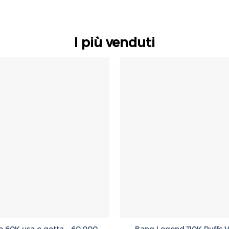
I più venduti
e 60K usa e getta - 60.000
Bang Legend 110K Puffs 