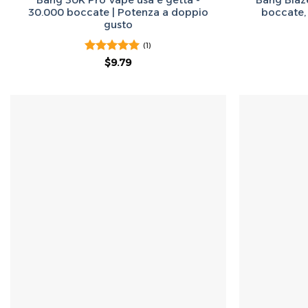
30.000 boccate | Potenza a doppio
boccate,
gusto
(1)
Valutato
Il
5
Il
$
9.79
prezzo
prezzo
su 5
originale
attuale
era:
è:
$50.00.
$9.79.