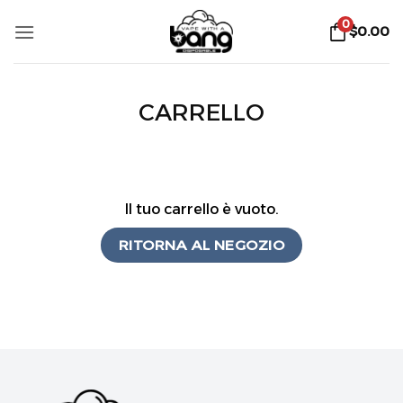
Salta
0
$
0.00
ai
contenuti
CARRELLO
Il tuo carrello è vuoto.
RITORNA AL NEGOZIO