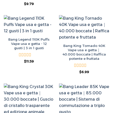
prezzo
prezzo
0
5
Valutato
Il
Il
$
9.79
originale
attuale
su
prezzo
prezzo
era:
è:
su 5
5
originale
attuale
$50.00.
$9.99.
era:
è:
$50.00.
$9.79.
Bang Legend 110K Puffs
Vape usa e getta - 12
Bang King Tornado 40K
gusti | 3 in 1 gusti
Vape usa e getta｜
40.000 boccate | Raffica
potente e fruttata
Valutato
Il
Il
$
11.59
prezzo
prezzo
0
originale
attuale
su
era:
è:
Valutato
Il
Il
$
6.99
5
$50.00.
$11.59.
prezzo
prezzo
0
originale
attuale
su
era:
è:
5
$50.00.
$6.99.