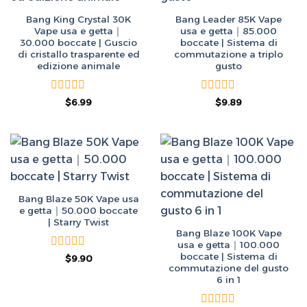
Bang King Crystal 30K
Bang Leader 85K Vape
Vape usa e getta｜
usa e getta｜85.000
30.000 boccate | Guscio
boccate | Sistema di
di cristallo trasparente ed
commutazione a triplo
edizione animale
gusto
Valutato
Valutato
Il
Il
Il
Il
$
6.99
$
9.89
prezzo
prezzo
prezzo
prezzo
0
0
originale
attuale
originale
attuale
su
su
era:
è:
era:
è:
5
5
$50.00.
$6.99.
$50.00.
$9.89.
Bang Blaze 50K Vape usa
e getta｜50.000 boccate
| Starry Twist
Bang Blaze 100K Vape
usa e getta｜100.000
boccate | Sistema di
Valutato
Il
Il
$
9.90
prezzo
prezzo
0
commutazione del gusto
originale
attuale
su
6 in 1
era:
è:
5
$50.00.
$9.90.