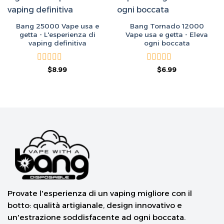
Bang 25000 Vape usa e
Bang Tornado 12000
getta - L'esperienza di
Vape usa e getta - Eleva
vaping definitiva
ogni boccata
Valutato
Valutato
Il
Il
Il
Il
$
8.99
$
6.99
prezzo
prezzo
prezzo
prezzo
0
0
originale
attuale
originale
attuale
su
su
era:
è:
era:
è:
5
5
$50.00.
$8.99.
$50.00.
$6.99.
Provate l'esperienza di un vaping migliore con il
botto: qualità artigianale, design innovativo e
un'estrazione soddisfacente ad ogni boccata.