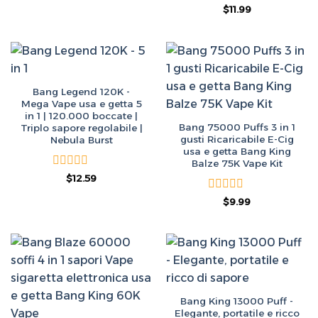
Valutato
Il
Il
$
11.99
prezzo
prezzo
0
originale
attuale
su
era:
è:
5
$50.00.
$11.99.
Bang Legend 120K -
Mega Vape usa e getta 5
in 1 | 120.000 boccate |
Bang 75000 Puffs 3 in 1
Triplo sapore regolabile |
gusti Ricaricabile E-Cig
Nebula Burst
usa e getta Bang King
Balze 75K Vape Kit
Valutato
Il
Il
$
12.59
prezzo
prezzo
0
originale
attuale
su
Valutato
Il
Il
$
9.99
era:
è:
prezzo
prezzo
5
0
$50.00.
$12.59.
originale
attuale
su
era:
è:
5
$50.00.
$9.99.
Bang King 13000 Puff -
Elegante, portatile e ricco