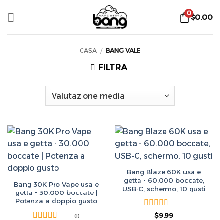
Salta
0
$
0.00
ai
contenuti
CASA
/
BANG VALE
FILTRA
Bang Blaze 60K usa e
getta - 60.000 boccate,
Bang 30K Pro Vape usa e
USB-C, schermo, 10 gusti
getta - 30.000 boccate |
Potenza a doppio gusto
Valutato
Il
Il
$
9.99
(1)