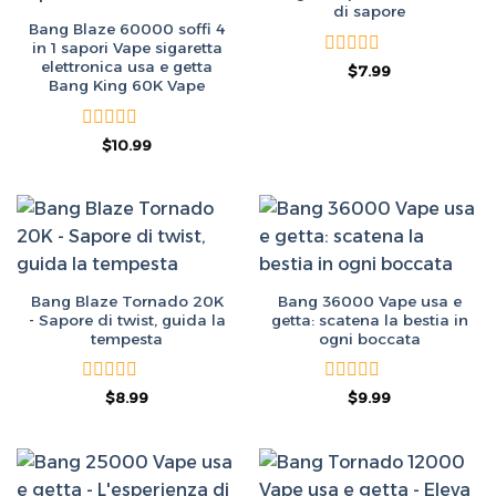
di sapore
Bang Blaze 60000 soffi 4
in 1 sapori Vape sigaretta
elettronica usa e getta
Valutato
Il
Il
$
7.99
prezzo
prezzo
0
Bang King 60K Vape
originale
attuale
su
era:
è:
5
$50.00.
$7.99.
Valutato
$
10.99
0
su
5
Bang Blaze Tornado 20K
Bang 36000 Vape usa e
- Sapore di twist, guida la
getta: scatena la bestia in
tempesta
ogni boccata
Valutato
Valutato
Il
Il
Il
Il
$
8.99
$
9.99
prezzo
prezzo
prezzo
prezzo
0
0
originale
attuale
originale
attuale
su
su
era:
è:
era:
è:
5
5
$50.00.
$8.99.
$50.00.
$9.99.